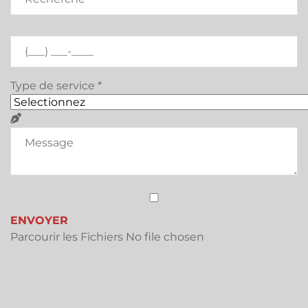
Type de service
*
ENVOYER
Parcourir les Fichiers
No file chosen